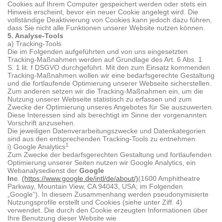
Cookies auf Ihrem Computer gespeichert werden oder stets ein
Hinweis erscheint, bevor ein neuer Cookie angelegt wird. Die
vollständige Deaktivierung von Cookies kann jedoch dazu führen,
dass Sie nicht alle Funktionen unserer Website nutzen können.
5. Analyse-Tools
a) Tracking-Tools
Die im Folgenden aufgeführten und von uns eingesetzten
Tracking-Maßnahmen werden auf Grundlage des Art. 6 Abs. 1
S. 1 lit. f DSGVO durchgeführt. Mit den zum Einsatz kommenden
Tracking-Maßnahmen wollen wir eine bedarfsgerechte Gestaltung
und die fortlaufende Optimierung unserer Webseite sicherstellen.
Zum anderen setzen wir die Tracking-Maßnahmen ein, um die
Nutzung unserer Webseite statistisch zu erfassen und zum
Zwecke der Optimierung unseres Angebotes für Sie auszuwerten.
Diese Interessen sind als berechtigt im Sinne der vorgenannten
Vorschrift anzusehen.
Die jeweiligen Datenverarbeitungszwecke und Datenkategorien
sind aus den entsprechenden Tracking-Tools zu entnehmen.
1
i) Google Analytics
Zum Zwecke der bedarfsgerechten Gestaltung und fortlaufenden
Optimierung unserer Seiten nutzen wir Google Analytics, ein
Webanalysedienst der
Google
Inc
.
(https://www.google.de/intl/de/about/)
(1600 Amphitheatre
Parkway, Mountain View, CA 94043, USA; im Folgenden
„Google“). In diesem Zusammenhang werden pseudonymisierte
Nutzungsprofile erstellt und Cookies (siehe unter Ziff. 4)
verwendet. Die durch den Cookie erzeugten Informationen über
Ihre Benutzung dieser Website wie