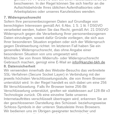
beschweren. In der Regel können Sie sich hierfür an die
Aufsichtsbehörde Ihres üblichen Aufenthaltsortes oder
Arbeitsplatzes oder unseres Kanzleisitzes wenden.
7. Widerspruchsrecht
Sofern Ihre personenbezogenen Daten auf Grundlage von
berechtigten Interessen gemäß Art. 6 Abs. 1 S. 1 lit. f DSGVO
verarbeitet werden, haben Sie das Recht, gemäß Art. 21 DSGVO
Widerspruch gegen die Verarbeitung Ihrer personenbezogenen
Daten einzulegen, soweit dafür Gründe vorliegen, die sich aus
Ihrer besonderen Situation ergeben oder sich der Widerspruch
gegen Direktwerbung richtet. Im letzteren Fall haben Sie ein
generelles Widerspruchsrecht, das ohne Angabe einer
besonderen Situation von uns umgesetzt wird.
Möchten Sie von Ihrem Widerrufs- oder Widerspruchsrecht
Gebrauch machen, genügt eine E-Mail an
info@kanzlei-bkh.de
8. Datensicherheit
Wir verwenden innerhalb des Website-Besuchs das verbreitete
SSL-Verfahren (Secure Socket Layer) in Verbindung mit der
jeweils höchsten Verschlüsselungsstufe, die von Ihrem Browser
unterstützt wird. In der Regel handelt es sich dabei um eine 256
Bit Verschlüsselung. Falls Ihr Browser keine 256-Bit
Verschlüsselung unterstützt, greifen wir stattdessen auf 128-Bit v3
Technologie zurück. Ob eine einzelne Seite unseres
Internetauftrittes verschlüsselt übertragen wird, erkennen Sie an
der geschlossenen Darstellung des Schüssel- beziehungsweise
Schloss-Symbols in der unteren Statusleiste Ihres Browsers.
Wir bedienen uns im Übrigen geeigneter technischer und