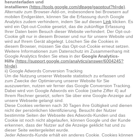
herunterladen und
installieren
(https://tools.google.com/dlpage/gaoptout?hl=de)
.
Alternativ zum Browser-Add-on, insbesondere bei Browsern auf
mobilen Endgeräten, können Sie die Erfassung durch Google
Analytics zudem verhindern, indem Sie auf diesen
Link
klicken. Es
wird ein Opt-out-Cookie gesetzt, das die zukünftige Erfassung
Ihrer Daten beim Besuch dieser Website verhindert. Der Opt-out-
Cookie gilt nur in diesem Browser und nur für unsere Website und
wird auf Ihrem Gerät abgelegt. Löschen Sie die Cookies in
diesem Browser, müssen Sie das Opt-out-Cookie erneut setzen.
Weitere Informationen zum Datenschutz im Zusammenhang mit
Google Analytics finden Sie etwa in der
Google Analytics-
Hilfe
(https://support.google.com/analytics/answer/6004245?
hl=de)
.
ii) Google Adwords Conversion Tracking
Um die Nutzung unserer Webseite statistisch zu erfassen und
zum Zwecke der Optimierung unserer Website für Sie
auszuwerten, nutzen wir ferner das Google Conversion Tracking.
Dabei wird von Google Adwords ein Cookie (siehe Ziffer 4) auf
Ihrem Rechner gesetzt, sofern Sie über eine Google-Anzeige auf
unsere Webseite gelangt sind.
Diese Cookies verlieren nach 30 Tagen ihre Gültigkeit und dienen
nicht der persönlichen Identifizierung. Besucht der Nutzer
bestimmte Seiten der Webseite des Adwords-Kunden und das
Cookie ist noch nicht abgelaufen, können Google und der Kunde
erkennen, dass der Nutzer auf die Anzeige geklickt hat und zu
dieser Seite weitergeleitet wurde.
Jeder Adwords-Kunde erhält ein anderes Cookie. Cookies können